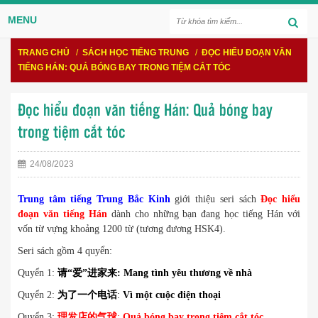
MENU
TRANG CHỦ
/
SÁCH HỌC TIẾNG TRUNG
/
ĐỌC HIỂU ĐOẠN VĂN
TIẾNG HÁN: QUẢ BÓNG BAY TRONG TIỆM CẮT TÓC
Đọc hiểu đoạn văn tiếng Hán: Quả bóng bay
trong tiệm cắt tóc
24/08/2023
Trung tâm tiếng Trung Bắc Kinh
giới thiệu seri sách
Đọc hiểu
đoạn văn tiếng Hán
dành cho những bạn đang học tiếng Hán với
vốn từ vựng khoảng 1200 từ (tương đương HSK4).
Seri sách gồm 4 quyển:
Quyển 1:
请“爱”进家来: Mang tình yêu thương về nhà
Quyển 2:
为了一个电话
:
Vì một cuộc điện thoại
Quyển 3:
理发店的气球
:
Quả bóng bay trong tiệm cắt tóc