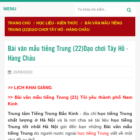
MENU
TRANG CHỦ
/
HỌC LIỆU - KIẾN THỨC
/
BÀI VĂN MẪU TIẾNG
TRUNG (22)DẠO CHƠI TÂY HỒ - HÀNG CHÂU
Bài văn mẫu tiếng Trung (22)Dạo chơi Tây Hồ -
Hàng Châu
26/06/2020
>> LỊCH KHAI GIẢNG
>>
Bài văn mẫu tiếng Trung (21) Tôi yêu thành phố Nam
Kinh
Trung tâm Tiếng Trung Bắc Kinh
- địa chỉ
học tiếng Trung
chất lượng ở Hà Nội
và là nơi chia sẻ tài liệu
học tiếng
Trung tốt nhất Hà Nội
gửi đến bạn những
Bài văn mẫu
tiếng Trung
do người nước ngoài
học tiếng Trung
viết về một
chủ đề cụ thể.