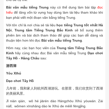
Bài văn mẫu tiếng Trung
này có thể dung làm bài tập
đọc
hiểu
để tăng vốn từ vựng hay dùng làm tài liệu tham khảo khi
bạn phải viết một đoạn văn bằng tiếng Trung.
Với tôn chỉ là nơi chia sẻ tài liệu
học tiếng Trung tốt nhất Hà
Nội
,
Trung tâm Tiếng Trung Bắc Kinh
sẽ bổ sung thêm
phiên âm và bài dịch tham thảo để giúp các bạn dễ dàng và
thuận tiện hơn khi đọc
Bài văn mẫu tiếng Trung
.
Hôm nay, các bạn học viên của
Trung tâm Tiếng Trung Bắc
Kinh
hãy cùng nhau đọc Bài văn mẫu tiếng Trung
Dạo chơi
Tây Hồ - Hàng Châu
sau:
游西湖
Yóu Xīhú
Dạo chơi Tây Hồ
几年前，我和家人到杭州西湖游玩。在那里，我们欣赏到了西湖
的美丽风景。
Jǐ nián qián, wǒ hé jiārén dào Hángzhōu Xīhú yóuwán. Zài
nàlǐ, wǒmen xīnshǎng dào le Xīhú de měilì fēngjǐng.