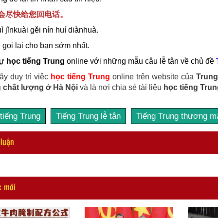
我会尽快给您回电话。
 jǐnkuài gěi nín huí diànhuà.
 gọi lại cho bạn sớm nhất.
tự
học tiếng Trung
online với những mẫu câu lễ tân về chủ đề
ãy duy trì việc
học tiếng Trung
online trên website của
Trung
 chất lượng ở Hà Nội
và là nơi chia sẻ tài liệu
học tiếng Trun
tiếng Trung
Tiếng Trung lễ tân
Tiếng Trung thương m
 luận
c mới