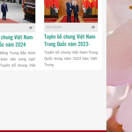
15/12/2023
14/12/2023
Tuyên bố chung Việt Nam-
Tuyên bố ch
 chung Việt Nam-
Trung Quốc năm 2023-
Trung Quốc 
uốc năm 2024
Phần 2/2
Phần 1/2
Tuyên bố chung Việt Nam-Trung
Tuyên bố chun
tiếng Trung Bắc Kinh
Quốc trong năm 2023 bản Việt-
Quốc trong nă
u toàn văn song ngữ
Trung.
Trung.
 Tuyên bố chung Việt
 Quốc năm 2024