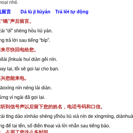
hoại nhé.
机留言
Dá lù jī liúyán Trả lời tự động
在“嘀”声后留言。
ài “dí” shēng hòu liú yán.
ng trả lời sau tiếng “bíp”.
回来尽快回电给您。
lái jǐnkuài huí diàn gěi nín.
ay lại, tôi sẽ gọi lại cho bạn.
高兴您能来电。
oxìng nín néng lái diàn.
ng vì ngài đã gọi lại.
请在听到信号声以后留下您的姓名，电话号码和口信。
ài tīng dào xìnhào shēng yǐhòu liú xià nín de xìngmíng, diành
ng để lại tên, số điện thoại và lời nhắn sau tiếng báo.
抱歉，占用了您这么多时间。