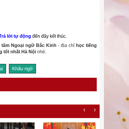
Trả lời tự động
đến đây kết thúc.
 tâm Ngoại ngữ Bắc Kinh
- địa chỉ
học tiếng
g tốt nhất Hà Nội
nhé.
ại
Khẩu ngữ