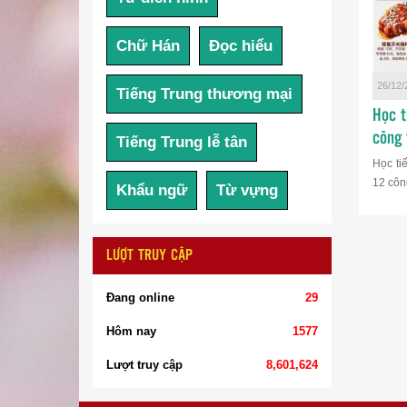
Chữ Hán
Đọc hiểu
26/12/
Tiếng Trung thương mại
Học t
công 
Tiếng Trung lễ tân
Học ti
12 công
Khẩu ngữ
Từ vựng
LƯỢT TRUY CẬP
Đang online
29
Hôm nay
1577
Lượt truy cập
8,601,624