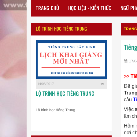
TRANG CHỦ
HỌC LIỆU - KIẾN THỨC
NGỮ PHÁ
LỘ TRÌNH HỌC TIẾNG TRUNG
TRANG
Tiếng
17/0
>> Ti
14/03/2017
Để gi
Trun
LỘ TRÌNH HỌC TIẾNG TRUNG
câu
T
Việc 
Lộ trình học tiếng Trung
âm cho
Hôm n
nơi ch