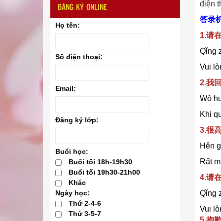
điện t
ĐĂNG KÝ ONLINE
答录
Họ tên:
1.请
Qǐng z
Số điện thoại:
Vui lò
2.我
Email:
Wǒ huí
Khi qu
Đăng ký lớp:
3.很
Hěn gā
Buổi học:
Rất mừ
Buổi tối 18h-19h30
Buổi tối 19h30-21h00
4.
Khác
Qǐng z
Ngày học:
Thứ 2-4-6
Vui lò
Thứ 3-5-7
5.