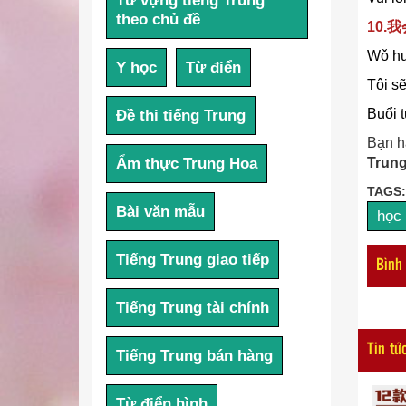
Từ vựng tiếng Trung
theo chủ đề
10.
Wǒ huì
Y học
Từ điển
Tôi sẽ
Buổi 
Đề thi tiếng Trung
Bạn h
Trung
Ẩm thực Trung Hoa
TAGS:
Bài văn mẫu
học 
Tiếng Trung giao tiếp
Bình
Tiếng Trung tài chính
Tin tứ
Tiếng Trung bán hàng
Từ điển hình