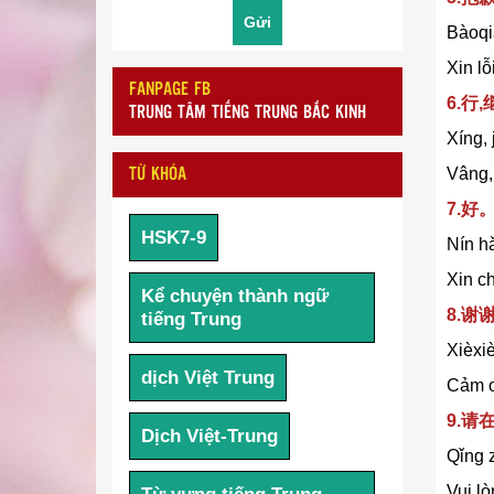
Bàoqi
Xin lỗ
FANPAGE FB
6.行
TRUNG TÂM TIẾNG TRUNG BẮC KINH
Xíng, 
Vâng, 
TỪ KHÓA
7.
HSK7-9
Nín h
Xin c
Kể chuyện thành ngữ
8.谢
tiếng Trung
Xièxiè
dịch Việt Trung
Cảm ơ
9.请
Dịch Việt-Trung
Qǐng z
Vui lò