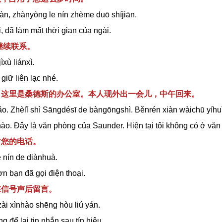
àn, zhànyòng le nín zhème duō shíjiān.
i, đã làm mất thời gian của ngài.
,继续联系。
jìxù liánxì.
giữ liên lạc nhé.
好。这里是桑德斯的办公室。本人现外出一会儿，中午回来。
ǎo. Zhèlǐ shì Sāngdésī de bàngōngshì. Běnrén xiàn wàichū y
í
hu
hào. Đây là văn phòng của
Saunder. Hiện tại tôi không có ở văn 
谢您的电话。
 nín de diànhuà.
n bạn đã gọi điện thoại.
在信号声后留言。
ài xìnhào shēng hòu liú yán.
ng để lại tin nhắn sau tín hiệu.