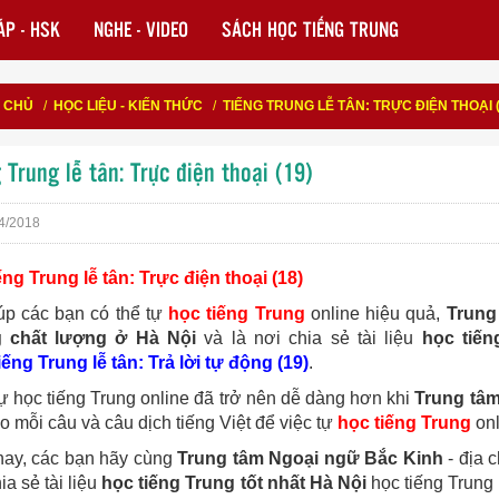
P - HSK
NGHE - VIDEO
SÁCH HỌC TIẾNG TRUNG
 CHỦ
/
HỌC LIỆU - KIẾN THỨC
/
TIẾNG TRUNG LỄ TÂN: TRỰC ĐIỆN THOẠI (
 Trung lễ tân: Trực điện thoại (19)
4/2018
ếng Trung lễ tân: Trực điện thoại (18)
úp các bạn có thể tự
học tiếng Trung
online hiệu quả,
Trung
g chất lượng ở Hà Nội
và là nơi chia sẻ tài liệu
học tiến
iếng Trung lễ tân: Trả lời tự động (19)
.
tự học tiếng Trung online đã trở nên dễ dàng hơn khi
Trung tâ
 mỗi câu và câu dịch tiếng Việt để việc tự
học tiếng Trung
onl
ay, các bạn hãy cùng
Trung tâm Ngoại ngữ Bắc Kinh
- địa 
ia sẻ tài liệu
học tiếng Trung tốt nhất Hà Nội
học tiếng Trung 