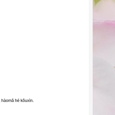
uà hàomǎ hé kǒuxìn.