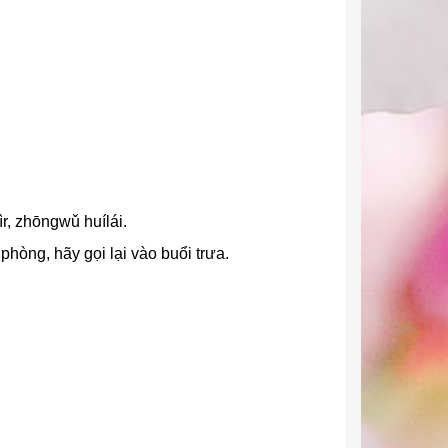
ì
r, zhōngwǔ huílái.
phòng, hãy gọi lại vào buổi trưa.