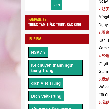
Ngày 
2.明
Míngt
FANPAGE FB
Ngày 
TRUNG TÂM TIẾNG TRUNG BẮC KINH
3.看
TỪ KHÓA
Kàn lá
Xem r
HSK7-9
4.
Jīnglì
Kể chuyện thành ngữ
tiếng Trung
Giám 
5.我
dịch Việt Trung
Wǒ cāi
Tôi đo
Dịch Việt-Trung
6.