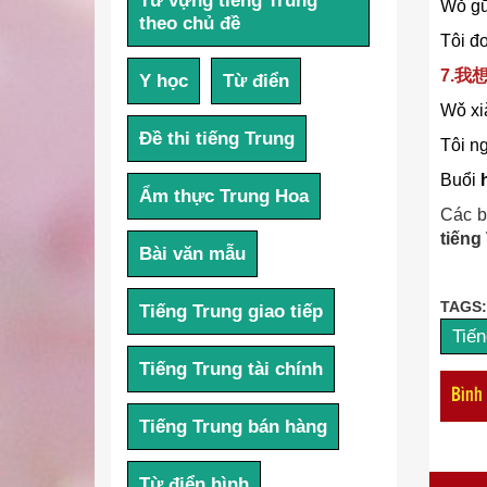
Từ vựng tiếng Trung
Wǒ gū
theo chủ đề
Tôi đ
7.
Y học
Từ điển
Wǒ xi
Đề thi tiếng Trung
Tôi n
Buổi
Ẩm thực Trung Hoa
Các b
tiếng
Bài văn mẫu
TAGS:
Tiếng Trung giao tiếp
Tiến
Tiếng Trung tài chính
Bình
Tiếng Trung bán hàng
Từ điển hình