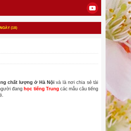
NGÀY (18)
ung chất lượng ở Hà Nội
và là nơi chia sẻ tài
 người đang
học tiếng Trung
các mẫu câu tiếng
é.