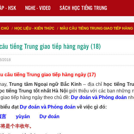
P - HSK
NGHE - VIDEO
SÁCH HỌC TIẾNG TRUNG
 CHỦ
/
HỌC LIỆU - KIẾN THỨC
/
MẪU CÂU TIẾNG TRUNG GIAO TIẾP HÀNG 
âu tiếng Trung giao tiếp hàng ngày (18)
3/2018
u câu tiếng Trung giao tiếp hàng ngày (17)
nay,
Trung tâm Ngoại ngữ Bắc Kinh
– địa chỉ
học tiếng Tr
ọc tiếng Trung tốt nhất Hà Nội
giới thiệu với các bạn những
 giao tiếp hàng ngày theo chủ đề:
Dự đoán và Phỏng đoán
nh
biểu đạt
Dự đoán và Phỏng đoán
về việc gì đó:
预言
yùyán Dự đoán
年将是个丰收年。