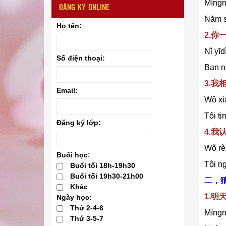
Míngni
ĐĂNG KÝ ONLINE
Năm s
Họ tên:
2.
Nǐ yīd
Số điện thoại:
Bạn nh
3.
Email:
Wǒ xiā
Tôi ti
Đăng ký lớp:
4.
Wǒ rèn
Buổi học:
Tôi n
Buổi tối 18h-19h30
Buổi tối 19h30-21h00
二，
Khác
1.明
Ngày học:
Thứ 2-4-6
Míngn
Thứ 3-5-7