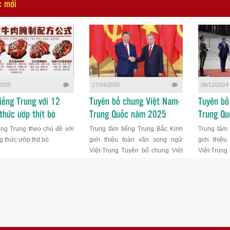
c mới
2025
27/04/2025
08/12/2024
iếng Trung với 12
Tuyên bố chung Việt Nam-
Tuyên bố
thức ướp thịt bò
Trung Quốc năm 2025
Trung Q
ếng Trung theo chủ đề với
Trung tâm tiếng Trung Bắc Kinh
Trung tâm 
 thức ướp thịt bò.
giới thiệu toàn văn song ngữ
giới thiệ
Việt-Trung Tuyên bố chung Việt
Việt-Trung
Nam-Trung Quốc năm 2025
Nam-Trung