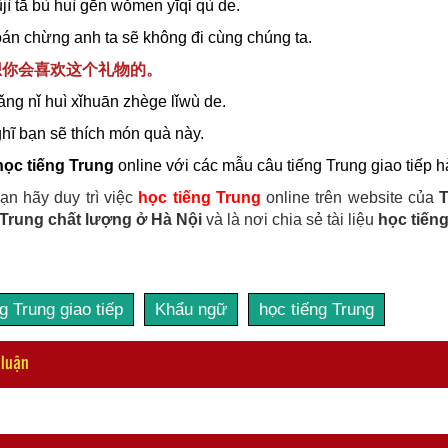
jì tā bù huì gēn wǒmen yīqǐ qù de.
oán chừng anh ta sẽ không đi cùng chúng ta.
我想你会喜欢这个礼物的。
ǎng nǐ huì xǐhuān zhège lǐwù de.
ghĩ bạn sẽ thích món quà này.
học tiếng Trung
online với các mẫu câu tiếng Trung giao tiếp h
ạn hãy duy trì việc
học tiếng Trung
online trên website của
 Trung chất lượng ở Hà Nội
và là nơi chia sẻ tài liệu
học tiếng
g Trung giao tiếp
Khẩu ngữ
học tiếng Trung
 luận