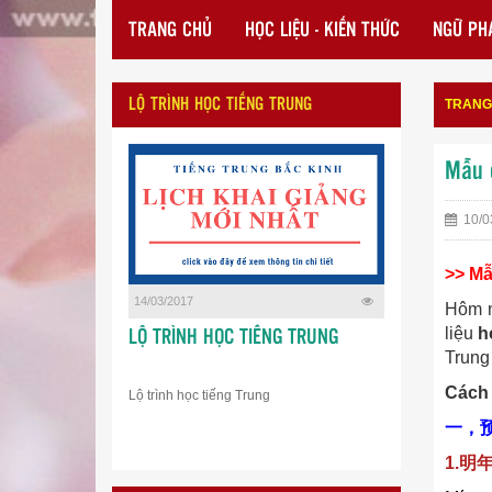
TRANG CHỦ
HỌC LIỆU - KIẾN THỨC
NGỮ PHÁ
LỘ TRÌNH HỌC TIẾNG TRUNG
TRANG
Mẫu c
10/0
>> Mẫ
14/03/2017
Hôm 
liệu
h
LỘ TRÌNH HỌC TIẾNG TRUNG
Trung
Cách 
Lộ trình học tiếng Trung
一，
1.明