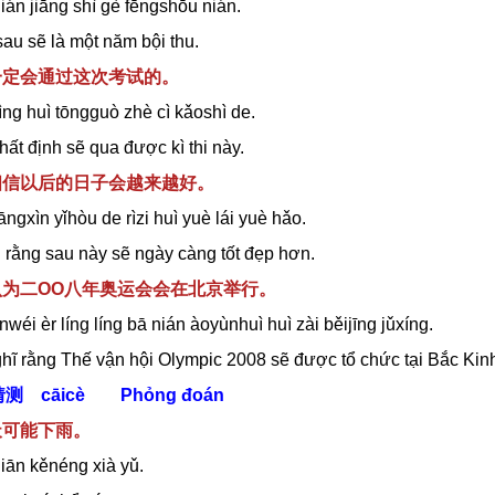
án jiāng shì gè fēngshōu nián.
au sẽ là một năm bội thu.
你一定会通过这次考试的。
ìng huì tōngguò zhè cì kǎoshì de.
ất định sẽ qua được kì thi này.
我相信以后的日子会越来越好。
ngxìn yǐhòu de rìzi huì yuè lái yuè hǎo.
n rằng sau này sẽ ngày càng tốt đẹp hơn.
我认为二OO八年奥运会会在北京举行。
wéi èr líng líng bā nián àoyùnhuì huì zài běijīng jǔxíng.
ghĩ rằng Thế vận hội Olympic 2008 sẽ được tổ chức tại Bắc Kin
猜测
cāicè Phỏng đoán
天可能下雨。
iān kěnéng xià yǔ.