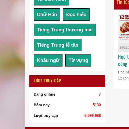
Tin tứ
Chữ Hán
Đọc hiểu
Tiếng Trung thương mại
Tiếng Trung lễ tân
26/12/
Học t
Khẩu ngữ
Từ vựng
công 
Học ti
12 công
LƯỢT TRUY CẬP
Đang online
7
Hôm nay
5130
Lượt truy cập
8,599,988