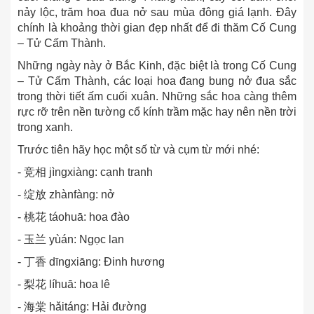
nảy lộc, trăm hoa đua nở sau mùa đông giá lạnh. Đây
chính là khoảng thời gian đẹp nhất để đi thăm Cố Cung
– Tử Cấm Thành.
Những ngày này ở Bắc Kinh, đặc biệt là trong Cố Cung
– Tử Cấm Thành, các loại hoa đang bung nở đua sắc
trong thời tiết ấm cuối xuân. Những sắc hoa càng thêm
rực rỡ trên nền tường cổ kính trầm mặc hay nên nền trời
trong xanh.
Trước tiên hãy học một số từ và cụm từ mới nhé:
- 竞相 jìngxiàng: cạnh tranh
- 绽放 zhànfàng: nở
- 桃花 táohuā: hoa đào
- 玉兰 yùán: Ngọc lan
- 丁香 dīngxiāng: Đinh hương
- 梨花 líhuā: hoa lê
- 海棠 hǎitáng: Hải đường