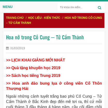
MENU
TRANG CHỦ
/
HỌC LIỆU - KIẾN THỨC
/
HOA NỞ TRONG CỐ CUNG
– TỬ CẤM THÀNH
Hoa nở trong Cố Cung – Tử Cấm Thành
31/03/2019
>> LỊCH KHAI GIẢNG MỚI NHẤT
>> Quà tặng khuyến học 2019
>> Sách học tiếng Trung 2019
>> Hoa anh đào bung lụa ở công viên Cố Thôn
Thượng Hải
Ngoài những cảnh tuyết trắng bao phủ Cố Cung – Tử
Cấm Thành ở Bắc Kinh đẹp đến mê tơi ra, thì cứ mỗi
cuối tháng 3 đầu tháng 4 hàng năm, cây cối đâm chồi