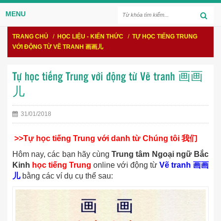
MENU
TRANG CHỦ
/
HỌC LIỆU - KIẾN THỨC
/
TỰ HỌC TIẾNG TRUNG
VỚI ĐỘNG TỪ VẼ TRANH 画画儿
Tự học tiếng Trung với động từ Vẽ tranh 画画
儿
31/01/2018
>>Tự học tiếng Trung với danh từ
Chúng tôi
我们
Hôm nay, các bạn hãy cùng
Trung tâm Ngoại ngữ Bắc
Kinh
học tiếng Trung
online với động từ
Vẽ tranh 画画
儿
bằng các ví dụ cụ thể sau: