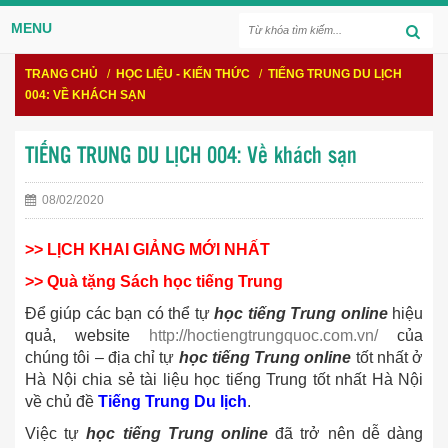
MENU
TRANG CHỦ
/
HỌC LIỆU - KIẾN THỨC
/
TIẾNG TRUNG DU LỊCH
004: VỀ KHÁCH SẠN
TIẾNG TRUNG DU LỊCH 004: Về khách sạn
08/02/2020
>> LỊCH KHAI GIẢNG MỚI NHẤT
>> Quà tặng Sách học tiếng Trung
Để giúp các bạn có thể tự
học tiếng Trung online
hiệu
quả, website
http://hoctiengtrungquoc.com.vn/
của
chúng tôi – địa chỉ tự
học tiếng Trung online
tốt nhất ở
Hà Nội chia sẻ tài liệu học tiếng Trung tốt nhất Hà Nội
về chủ đề
Tiếng Trung Du lịch
.
Việc tự
học tiếng Trung online
đã trở nên dễ dàng