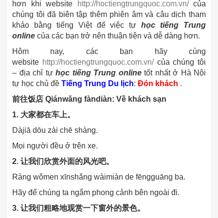
hơn khi website
http://hoctiengtrungquoc.com.vn/
của
chúng tôi đã biên tập thêm phiên âm và câu dịch tham
khảo bằng tiếng Việt để việc tự
học tiếng Trung
online
của các bạn trở nên thuận tiện và dễ dàng hơn.
Hôm nay, các bạn hãy cùng
website
http://hoctiengtrungquoc.com.vn/
của chúng tôi
– địa chỉ tự
học tiếng Trung online
tốt nhất ở Hà Nội
tự học chủ đề
Tiếng Trung Du lịch
:
Đón khách
.
前往饭店 Qiánwǎng fàndiàn: Về khách sạn
1. 大家都在车上。
Dàjiā dōu zài chē shàng.
Mọi người đều ở trên xe.
2. 让我们欣赏外面的
风光
吧。
Ràng wǒmen xīnshǎng wàimiàn de fēngguāng ba.
Hãy để chúng ta ngắm phong cảnh bên ngoài đi.
3. 让我们粗略地观赏一下窗外的景色。