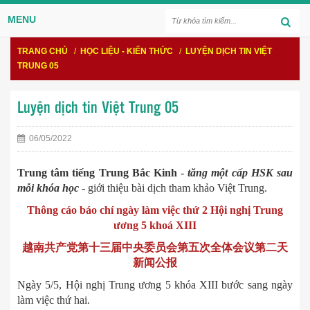
MENU
TRANG CHỦ
/
HỌC LIỆU - KIẾN THỨC
/
LUYỆN DỊCH TIN VIỆT
TRUNG 05
Luyện dịch tin Việt Trung 05
06/05/2022
Trung tâm tiếng Trung Bắc Kinh
-
tăng một cấp HSK sau
mỗi khóa học
- giới thiệu bài dịch tham khảo Việt Trung.
Thông cáo báo chí ngày làm việc thứ 2 Hội nghị Trung
ương 5 khoá XIII
越南共产党第十三届中央
委员会第五次全体会议
第
二
天
新闻公报
Ngày 5/5, Hội nghị Trung ương 5 khóa XIII bước sang ngày
làm việc thứ hai.