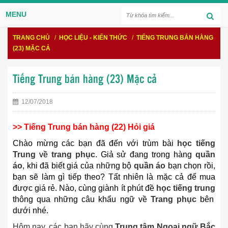
MENU
TRANG CHỦ
/
HỌC LIỆU - KIẾN THỨC
/
TIẾNG TRUNG BÁN HÀNG
(23) MẶC CẢ
Tiếng Trung bán hàng (23) Mặc cả
12/07/2018
>> Tiếng Trung bán hàng (22) Hỏi giá
Chào mừng các bạn đã đến với trùm bài
học tiếng
Trung
về
trang phục
. Giả sử đang trong hàng
quần
áo
, khi đã biết giá của những bộ
quần áo
bạn chọn rồi,
bạn sẽ làm gì tiếp theo? Tất nhiên là mặc cả để mua
được giá rẻ. Nào, cùng giành ít phút đề
học tiếng trung
thông qua những câu khẩu ngữ về
Trang phục
bên
dưới nhé.
Hôm nay, các bạn hãy cùng
Trung tâm Ngoại ngữ Bắc