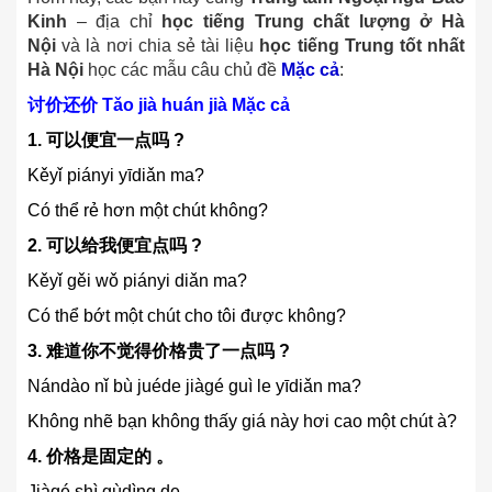
Kinh
– địa chỉ
học tiếng Trung chất lượng ở Hà
Nội
và là nơi chia sẻ tài liệu
học tiếng Trung tốt nhất
Hà Nội
học các mẫu câu chủ đề
Mặc cả
:
讨价还价
Tǎo jià huán jià Mặc cả
1.
可以便宜一点
吗
?
Kěyǐ piányi yīdiǎn ma?
Có thể rẻ hơn một chút không?
2.
可以
给
我便宜点
吗
?
Kěyǐ gěi wǒ piányi diǎn ma?
Có thể bớt một chút cho tôi được không?
3.
难
道
你
不
觉
得价格
贵
了一点
吗
?
Nándào nǐ bù juéde jiàgé guì le yīdiǎn ma?
Không nhẽ bạn không thấy giá này hơi cao một chút à?
4.
价格是固定的
。
Jiàgé shì gùdìng de.